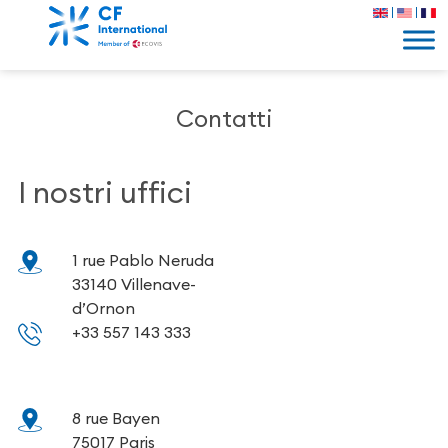
Contatti
I nostri uffici
1 rue Pablo Neruda
33140 Villenave-
d’Ornon
+33 557 143 333
8 rue Bayen
75017 Paris